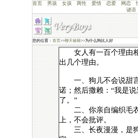
首页
男孩
女孩
两性
爱情
恋爱
网恋
谜语
您的位置：
首页
>>
聊天秘籍
>>为什么狗比人好
女人有一百个理由相
出几个理由。
一、狗儿不会说甜言
诺；然后撒赖：“我是
了。”
二、你亲自编织毛衣
上，不会批评。
三、长夜漫漫，是狗