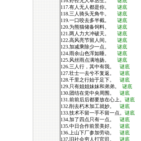
116.野径无人草丛生。
谜底
117.有人无人都是你。
谜底
118.三人骑头无角牛。
谜底
119.一口咬去多半截。
谜底
120.为熊猫储备饲料。
谜底
121.两人力大冲破天。
谜底
122.高风亮节留人间。
谜底
123.加减乘除少一点。
谜底
124.雨余山色浑如睡。
谜底
125.风丝雨点满地扬。
谜底
126.三人行，其中有我。
谜底
127.壮士一去兮不复返。
谜底
128.千里之行始于足下。
谜底
129.只有姐姐妹妹和弟弟。
谜底
130.团结在党中央周围。
谜底
131.前前后后都要放在心上。
谜底
132.削去朽木加工就妙。
谜底
133.技术不留一手不留一点。
谜底
134.加了四点只有一点。
谜底
135.中日合作前景美好。
谜底
136.上山下厂参加劳动。
谜底
137.旧社会穷人打官司。
谜底