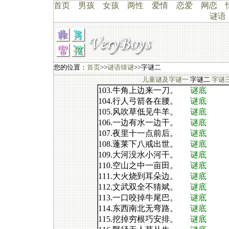
首页
男孩
女孩
两性
爱情
恋爱
网恋
谜语
您的位置：
首页
>>
谜语猜谜
>>字谜二
儿童谜及字谜一
字谜二
字谜
103.牛角上边来一刀。
谜底
104.行人弓箭各在腰。
谜底
105.风吹草低见牛羊。
谜底
106.一边有水一边干。
谜底
107.夜里十一点前后。
谜底
108.蓬莱下八戒出世。
谜底
109.大河没水小河干。
谜底
110.空山之中一亩田。
谜底
111.大火烧到耳朵边。
谜底
112.文武双全不猜斌。
谜底
113.一口咬掉牛尾巴。
谜底
114.东西南北无弯路。
谜底
115.挖掉穷根巧安排。
谜底