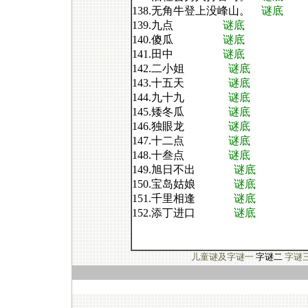
138.无角牛登上没峰山。
谜底
139.九点
谜底
140.傻瓜
谜底
141.田中
谜底
142.二小姐
谜底
143.十五天
谜底
144.九十九
谜底
145.矮冬瓜
谜底
146.独眼龙
谜底
147.十二点
谜底
148.十叁点
谜底
149.旭日不出
谜底
150.宝岛姑娘
谜底
151.千里相逢
谜底
152.添丁进口
谜底
儿童谜及字谜一
字谜二
字谜