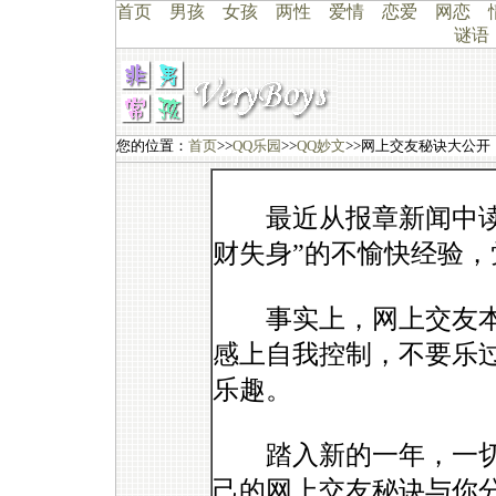
首页
男孩
女孩
两性
爱情
恋爱
网恋
谜语
您的位置：
首页
>>
QQ乐园
>>
QQ妙文
>>网上交友秘诀大公开
最近从报章新闻中读到
财失身”的不愉快经验
事实上，网上交友本
感上自我控制，不要乐
乐趣。
踏入新的一年，一切
己的网上交友秘诀与你