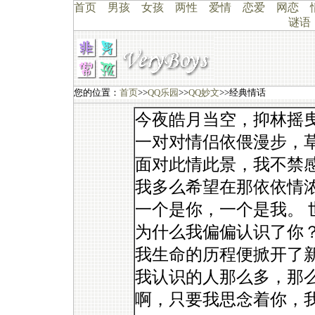
首页
男孩
女孩
两性
爱情
恋爱
网恋
谜语
您的位置：
首页
>>
QQ乐园
>>
QQ妙文
>>经典情话
今夜皓月当空，抑林摇
一对对情侣依偎漫步，
面对此情此景，我不禁
我多么希望在那依依情
一个是你，一个是我。 
为什么我偏偏认识了你
我生命的历程便掀开了
我认识的人那么多，那
啊，只要我思念着你，