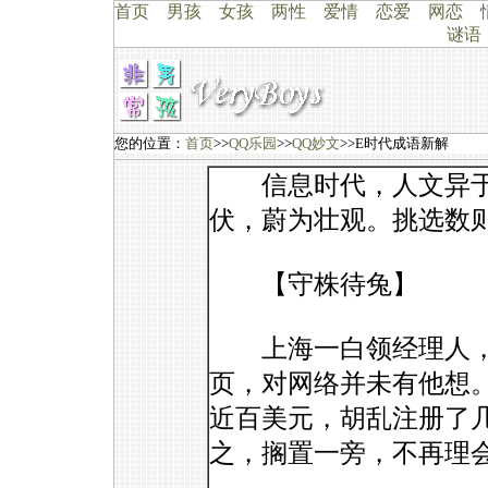
首页
男孩
女孩
两性
爱情
恋爱
网恋
谜语
您的位置：
首页
>>
QQ乐园
>>
QQ妙文
>>E时代成语新解
信息时代，人文异于
伏，蔚为壮观。挑选数
【守株待兔】
上海一白领经理人，
页，对网络并未有他想。
近百美元，胡乱注册了
之，搁置一旁，不再理