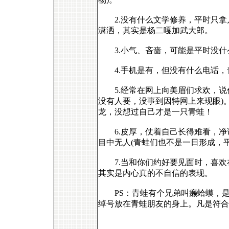
2.没有什么文学修养，平时只拿
潇洒，其实是杨二嘎加武大郎。
3.小气、吝啬，可能是平时没什
4.手机是有，但没有什么电话，
5.经常在网上向美眉们求欢，说
没有人要，没事到因特网上来现眼)
龙，没想过自己才是一只青蛙！
6.皮厚，仗着自己长得难看，净说
目中无人(青蛙们也不是一日形成，
7.当和你们约好要见面时，喜欢
其实是内心真的不自信的表现。
PS：青蛙有个兄弟叫癞蛤蟆，是
绰号放在青蛙朋友的身上。凡是符合