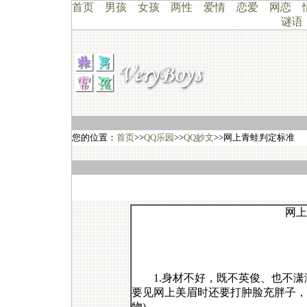
首页
男孩
女孩
两性
爱情
恋爱
网恋
谜语
您的位置：
首页
>>
QQ乐园
>>
QQ妙文
>>网上青蛙判定标准
网上青蛙判
信海
1.身材不好，既不英俊、也不潇
要见网上美眉时还要打肿脸充胖子，
物)。